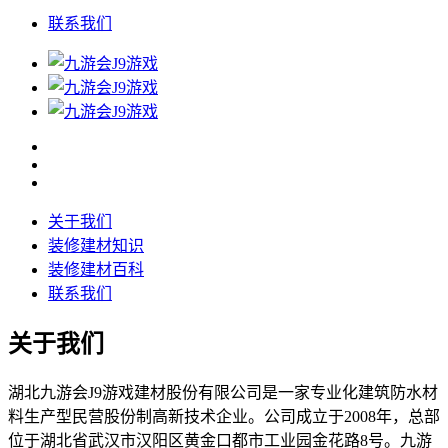
联系我们
关于我们
装修建材知识
装修建材百科
联系我们
关于我们
湖北九游会J9游戏建材股份有限公司是一家专业化建筑防水材
料生产型民营股份制高新技术企业。公司成立于2008年，总部
位于湖北省武汉市汉阳区黄金口都市工业园金花路8号。九游