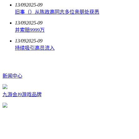
13
/09
2025-09
旧事（）从陈政高同志多位亲朋处获悉
13
/09
2025-09
并索赔9999万
13
/09
2025-09
持续吸引高员流入
新闻中心
九游会J9游戏品牌