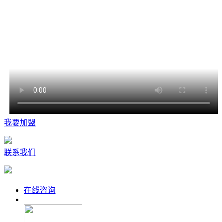
我要加盟
联系我们
在线咨询